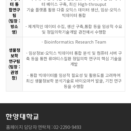
터 통
터 베이스 구축, 최신 High-throuput
합연구
기술 플랫폼 활용 다중 오믹스 데이터 생산, 임상-오믹스
팀
빅데이터 통합
(팀장 :
방소
- 제계적인 데이터 수집, 생산 구축,통합 등을 임상적 수요
영)
및 정밀의학기술개발 관전에서 수행함
- Bioinformatics Research Team
생물정
- 임상정보-오믹스 빅데이터 통합 분석 및 컴퓨터 서버 구
보학
축 등을 통한 류마티스질환 정밀의학 연구의 핵심 기술을
연구팀
개발
(팀장 :
권영
- 통합 빅데이터를 임상적 필요성 및 활용도를 고려하여
창)
최신 생물정보학 분석기술로 바이오마커 발굴, 기전 연구
등을 수행함
홈페이지 담당자 연락처 : 02-2290-9493